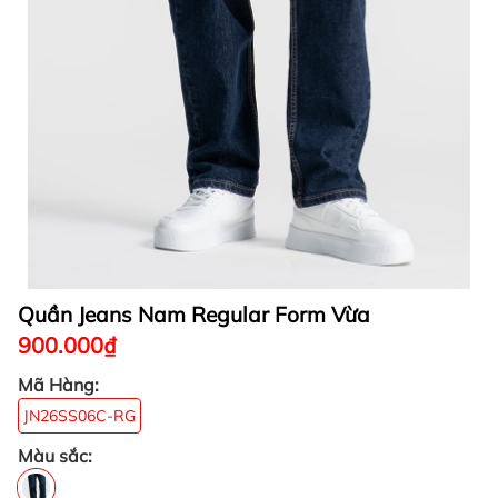
Quần Jeans Nam Regular Form Vừa
900.000₫
Mã Hàng:
JN26SS06C-RG
Màu sắc: