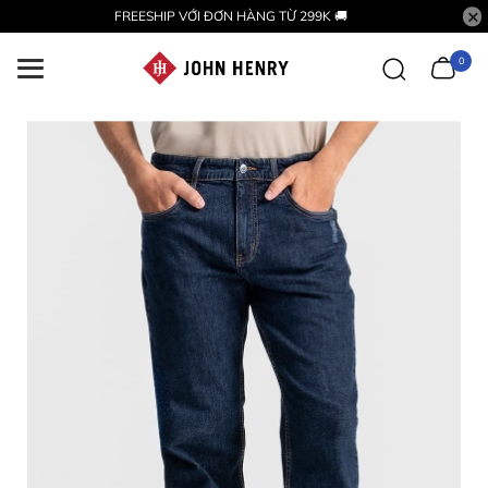
FREESHIP VỚI ĐƠN HÀNG TỪ 299K 🚚
0