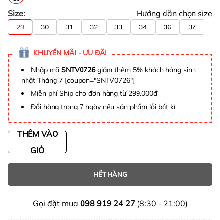
Size:
Hướng dẫn chọn size
29
30
31
32
33
34
36
37
KHUYẾN MÃI - ƯU ĐÃI
Nhập mã
SNTV0726
giảm thêm 5% khách háng sinh
nhật Tháng 7 [coupon="SNTV0726"]
Miễn phí Ship cho đơn hàng từ 299.000đ
Đổi hàng trong 7 ngày nếu sản phẩm lỗi bất kì
THÊM VÀO
GIỎ
HẾT HÀNG
Gọi đặt mua
098 919 24 27
(8:30 - 21:00)