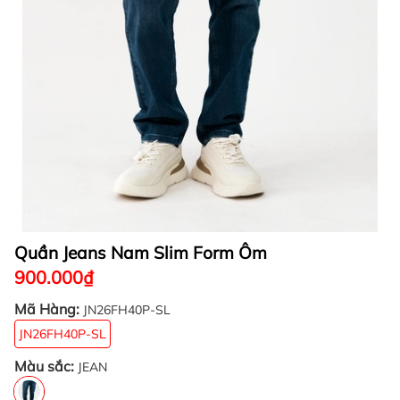
Quần Jeans Nam Slim Form Ôm
900.000₫
Mã Hàng:
JN26FH40P-SL
JN26FH40P-SL
Màu sắc:
JEAN