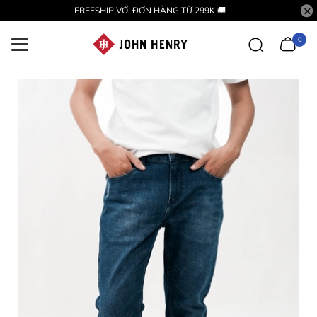
FREESHIP VỚI ĐƠN HÀNG TỪ 299K 🚚
0