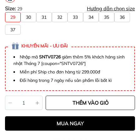
Size:
Hướng dẫn chọn size
29
29
30
31
32
33
34
35
36
37
KHUYẾN MÃI - ƯU ĐÃI
Nhập mã
SNTV0726
giảm thêm 5% khách háng sinh
nhật Tháng 7 [coupon="SNTV0726"]
Miễn phí Ship cho đơn hàng từ 299.000đ
Đổi hàng trong 7 ngày nếu sản phẩm lỗi bất kì
THÊM VÀO GIỎ
MUA NGAY