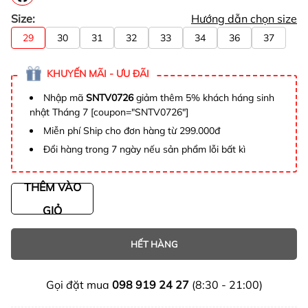
Size:
Hướng dẫn chọn size
29
30
31
32
33
34
36
37
KHUYẾN MÃI - ƯU ĐÃI
Nhập mã
SNTV0726
giảm thêm 5% khách háng sinh
nhật Tháng 7 [coupon="SNTV0726"]
Miễn phí Ship cho đơn hàng từ 299.000đ
Đổi hàng trong 7 ngày nếu sản phẩm lỗi bất kì
THÊM VÀO
GIỎ
HẾT HÀNG
Gọi đặt mua
098 919 24 27
(8:30 - 21:00)