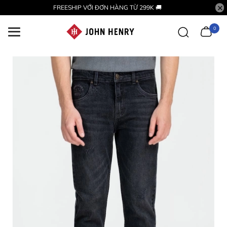
FREESHIP VỚI ĐƠN HÀNG TỪ 299K 🚚
0