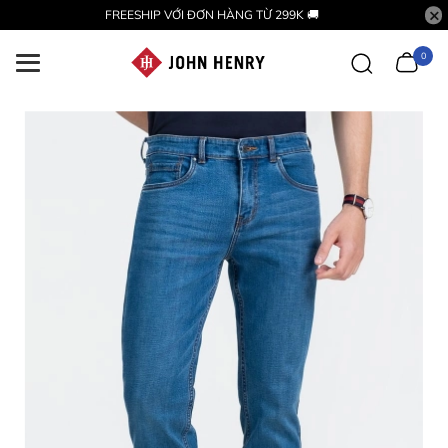
FREESHIP VỚI ĐƠN HÀNG TỪ 299K 🚚
0