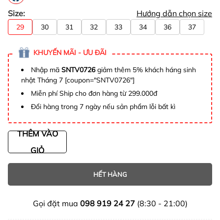
Size:
Hướng dẫn chọn size
29
30
31
32
33
34
36
37
KHUYẾN MÃI - ƯU ĐÃI
Nhập mã
SNTV0726
giảm thêm 5% khách háng sinh
nhật Tháng 7 [coupon="SNTV0726"]
Miễn phí Ship cho đơn hàng từ 299.000đ
Đổi hàng trong 7 ngày nếu sản phẩm lỗi bất kì
THÊM VÀO
GIỎ
HẾT HÀNG
Gọi đặt mua
098 919 24 27
(8:30 - 21:00)