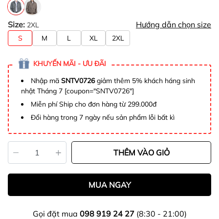
Size:
Hướng dẫn chọn size
2XL
S
M
L
XL
2XL
KHUYẾN MÃI - ƯU ĐÃI
Nhập mã
SNTV0726
giảm thêm 5% khách háng sinh
nhật Tháng 7 [coupon="SNTV0726"]
Miễn phí Ship cho đơn hàng từ 299.000đ
Đổi hàng trong 7 ngày nếu sản phẩm lỗi bất kì
THÊM VÀO GIỎ
MUA NGAY
Gọi đặt mua
098 919 24 27
(8:30 - 21:00)