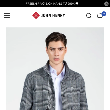
FREESHIP VỚI ĐƠN HÀNG TỪ 299K 🚚
0