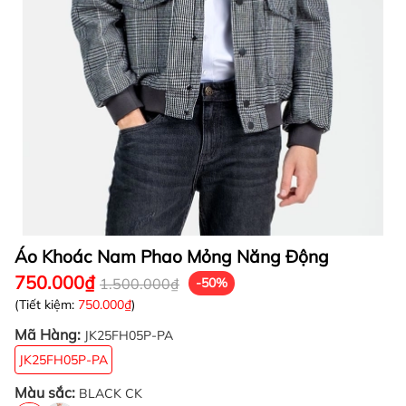
Áo Khoác Nam Phao Mỏng Năng Động
750.000₫
1.500.000₫
-50%
(Tiết kiệm:
750.000₫
)
Mã Hàng:
JK25FH05P-PA
JK25FH05P-PA
Màu sắc:
BLACK CK