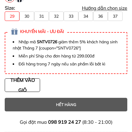
Size:
Hướng dẫn chọn size
29
30
31
32
33
34
36
37
KHUYẾN MÃI - ƯU ĐÃI
Nhập mã
SNTV0726
giảm thêm 5% khách háng sinh
nhật Tháng 7 [coupon="SNTV0726"]
Miễn phí Ship cho đơn hàng từ 299.000đ
Đổi hàng trong 7 ngày nếu sản phẩm lỗi bất kì
THÊM VÀO
GIỎ
HẾT HÀNG
Gọi đặt mua
098 919 24 27
(8:30 - 21:00)