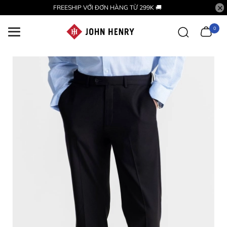
FREESHIP VỚI ĐƠN HÀNG TỪ 299K 🚚
0