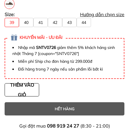
Size:
Hướng dẫn chọn size
39
40
41
42
43
44
KHUYẾN MÃI - ƯU ĐÃI
Nhập mã
SNTV0726
giảm thêm 5% khách háng sinh
nhật Tháng 7 [coupon="SNTV0726"]
Miễn phí Ship cho đơn hàng từ 299.000đ
Đổi hàng trong 7 ngày nếu sản phẩm lỗi bất kì
THÊM VÀO
GIỎ
HẾT HÀNG
Gọi đặt mua
098 919 24 27
(8:30 - 21:00)