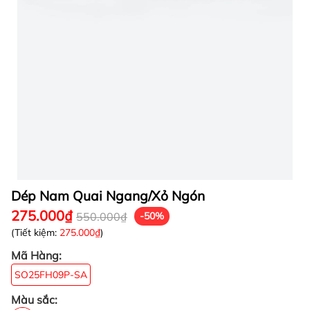
Dép Nam Quai Ngang/Xỏ Ngón
275.000₫
550.000₫
-50%
(Tiết kiệm:
275.000₫
)
Mã Hàng:
SO25FH09P-SA
Màu sắc: