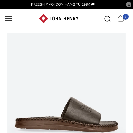
FREESHIP VỚI ĐƠN HÀNG TỪ 299K 🚚
0