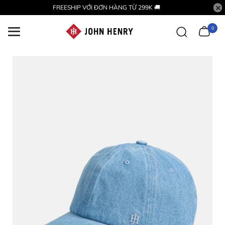
FREESHIP VỚI ĐƠN HÀNG TỪ 299K 🚚
0