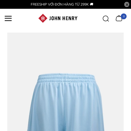
FREESHIP VỚI ĐƠN HÀNG TỪ 299K 🚚
0