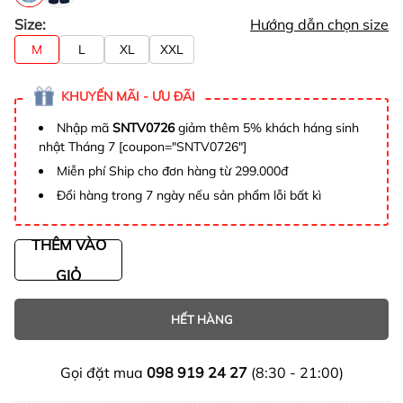
Size:
Hướng dẫn chọn size
M
L
XL
XXL
KHUYẾN MÃI - ƯU ĐÃI
Nhập mã
SNTV0726
giảm thêm 5% khách háng sinh
nhật Tháng 7 [coupon="SNTV0726"]
Miễn phí Ship cho đơn hàng từ 299.000đ
Đổi hàng trong 7 ngày nếu sản phẩm lỗi bất kì
THÊM VÀO
GIỎ
HẾT HÀNG
Gọi đặt mua
098 919 24 27
(8:30 - 21:00)