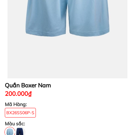
Quần Boxer Nam
200.000₫
Mã Hàng:
BX26SS06P-S
Màu sắc: