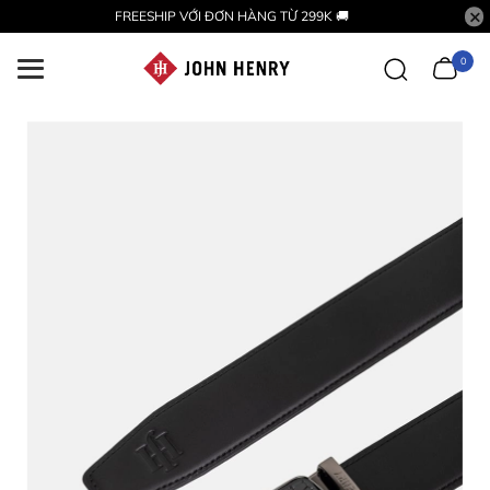
FREESHIP VỚI ĐƠN HÀNG TỪ 299K 🚚
0