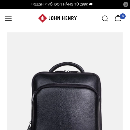
FREESHIP VỚI ĐƠN HÀNG TỪ 299K 🚚
0