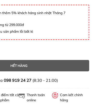
 thêm 5% khách háng sinh nhật Tháng 7
àng từ 299.000đ
u sản phẩm lỗi bất kì
HẾT HÀNG
ua
098 919 24 27
(8:30 - 21:00)
 điểm tất cả
Thanh toán
Cam kết chính
 phẩm
online
hãng