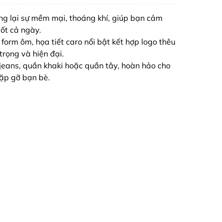
ng lại sự mềm mại, thoáng khí, giúp bạn cảm
uốt cả ngày.
 form ôm, họa tiết caro nổi bật kết hợp logo thêu
trọng và hiện đại.
jeans, quần khaki hoặc quần tây, hoàn hảo cho
gặp gỡ bạn bè.