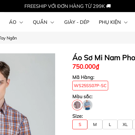
FREESHIP VỚI ĐƠN HÀNG TỪ 299K 🚚
ÁO
QUẦN
GIÀY - DÉP
PHỤ KIỆN
Tay Ngắn
Áo Sơ Mi Nam Pho
750.000₫
Mã Hàng:
WS25SS07P-SC
Màu sắc:
Size:
S
M
L
XL