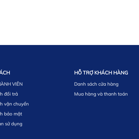
SÁCH
HỖ TRỢ KHÁCH HÀNG
HÀNH VIÊN
Danh sách cửa hàng
h đổi trả
Mua hàng và thanh toán
ch vận chuyển
ch bảo mật
ản sử dụng