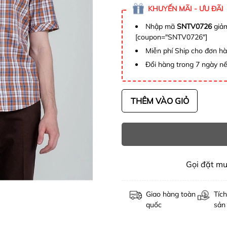
KHUYẾN MÃI - ƯU ĐÃI
Nhập mã
SNTV0726
giảm
[coupon="SNTV0726"]
Miễn phí Ship cho đơn h
Đổi hàng trong 7 ngày nế
THÊM VÀO GIỎ
Gọi đặt m
Giao hàng toàn
Tích
quốc
sản