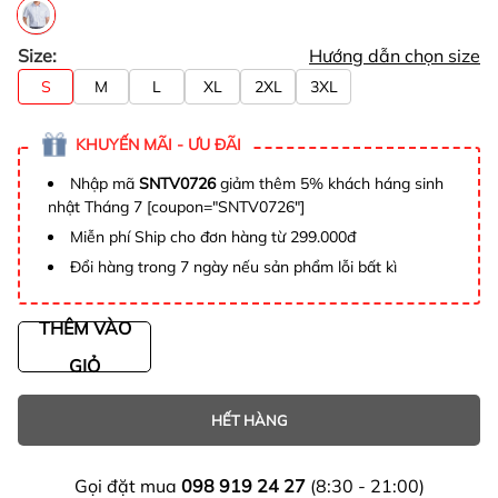
Size:
Hướng dẫn chọn size
S
M
L
XL
2XL
3XL
KHUYẾN MÃI - ƯU ĐÃI
Nhập mã
SNTV0726
giảm thêm 5% khách háng sinh
nhật Tháng 7 [coupon="SNTV0726"]
Miễn phí Ship cho đơn hàng từ 299.000đ
Đổi hàng trong 7 ngày nếu sản phẩm lỗi bất kì
THÊM VÀO
GIỎ
HẾT HÀNG
Gọi đặt mua
098 919 24 27
(8:30 - 21:00)