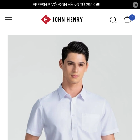
FREESHIP VỚI ĐƠN HÀNG TỪ 299K 🚚
0