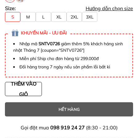
Size:
Hướng dẫn chọn size
S
M
L
XL
2XL
3XL
KHUYẾN MÃI - ƯU ĐÃI
Nhập mã
SNTV0726
giảm thêm 5% khách háng sinh
nhật Tháng 7 [coupon="SNTV0726"]
Miễn phí Ship cho đơn hàng từ 299.000đ
Đổi hàng trong 7 ngày nếu sản phẩm lỗi bất kì
THÊM VÀO
GIỎ
HẾT HÀNG
Gọi đặt mua
098 919 24 27
(8:30 - 21:00)