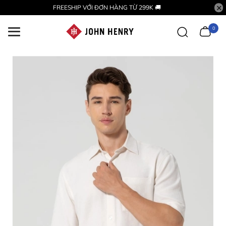
FREESHIP VỚI ĐƠN HÀNG TỪ 299K 🚚
0