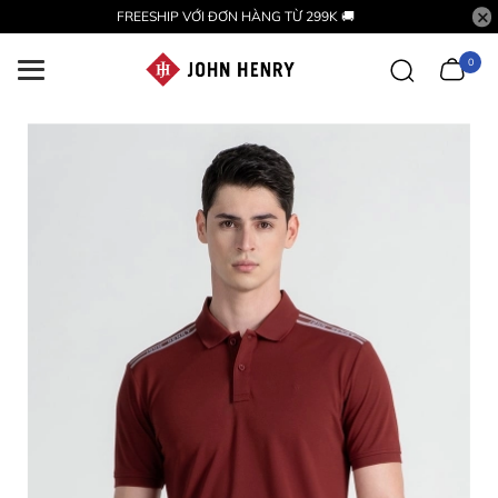
FREESHIP VỚI ĐƠN HÀNG TỪ 299K 🚚
0