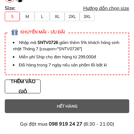
Size:
Hướng dẫn chọn size
S
M
L
XL
2XL
3XL
KHUYẾN MÃI - ƯU ĐÃI
Nhập mã
SNTV0726
giảm thêm 5% khách háng sinh
nhật Tháng 7 [coupon="SNTV0726"]
Miễn phí Ship cho đơn hàng từ 299.000đ
Đổi hàng trong 7 ngày nếu sản phẩm lỗi bất kì
THÊM VÀO
GIỎ
HẾT HÀNG
Gọi đặt mua
098 919 24 27
(8:30 - 21:00)