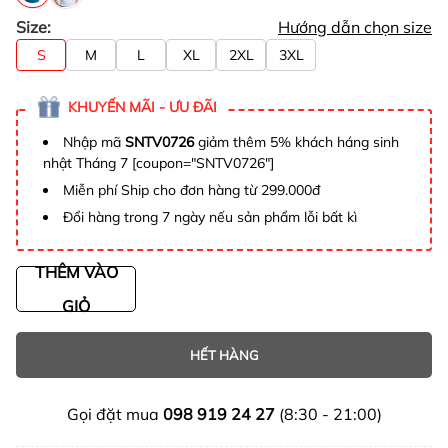
Size:
Hướng dẫn chọn size
S
M
L
XL
2XL
3XL
KHUYẾN MÃI - ƯU ĐÃI
Nhập mã
SNTV0726
giảm thêm 5% khách háng sinh
nhật Tháng 7 [coupon="SNTV0726"]
Miễn phí Ship cho đơn hàng từ 299.000đ
Đổi hàng trong 7 ngày nếu sản phẩm lỗi bất kì
THÊM VÀO
GIỎ
HẾT HÀNG
Gọi đặt mua
098 919 24 27
(8:30 - 21:00)