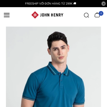
FREESHIP VỚI ĐƠN HÀNG TỪ 299K 🚚
0