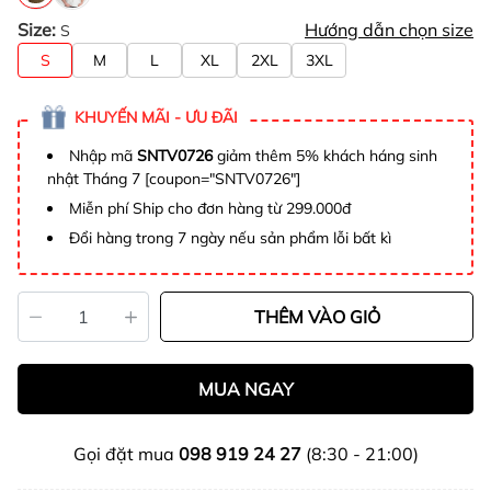
Size:
Hướng dẫn chọn size
S
S
M
L
XL
2XL
3XL
KHUYẾN MÃI - ƯU ĐÃI
Nhập mã
SNTV0726
giảm thêm 5% khách háng sinh
nhật Tháng 7 [coupon="SNTV0726"]
Miễn phí Ship cho đơn hàng từ 299.000đ
Đổi hàng trong 7 ngày nếu sản phẩm lỗi bất kì
THÊM VÀO GIỎ
MUA NGAY
Gọi đặt mua
098 919 24 27
(8:30 - 21:00)