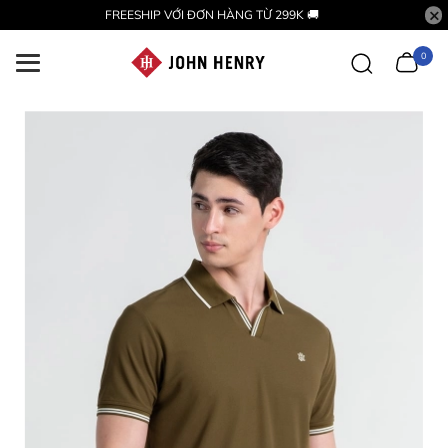
FREESHIP VỚI ĐƠN HÀNG TỪ 299K 🚚
0