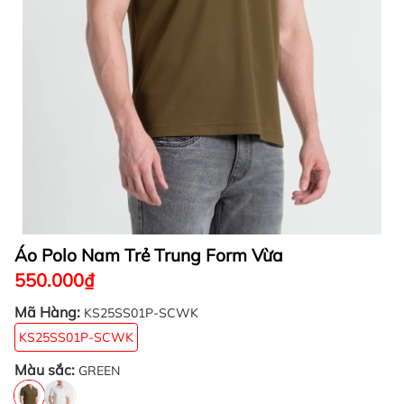
Áo Polo Nam Trẻ Trung Form Vừa
550.000₫
Mã Hàng:
KS25SS01P-SCWK
KS25SS01P-SCWK
Màu sắc:
GREEN