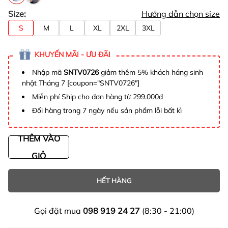
Size:
Hướng dẫn chọn size
S
M
L
XL
2XL
3XL
KHUYẾN MÃI - ƯU ĐÃI
Nhập mã
SNTV0726
giảm thêm 5% khách háng sinh
nhật Tháng 7 [coupon="SNTV0726"]
Miễn phí Ship cho đơn hàng từ 299.000đ
Đổi hàng trong 7 ngày nếu sản phẩm lỗi bất kì
THÊM VÀO
GIỎ
HẾT HÀNG
Gọi đặt mua
098 919 24 27
(8:30 - 21:00)