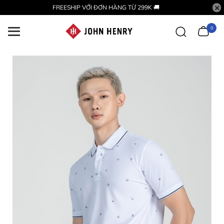
FREESHIP VỚI ĐƠN HÀNG TỪ 299K 🚚
0