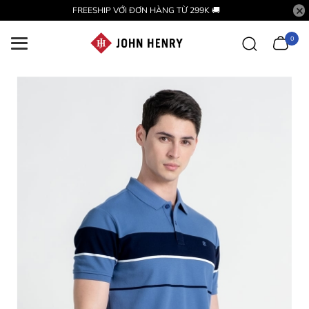
FREESHIP VỚI ĐƠN HÀNG TỪ 299K 🚚
0