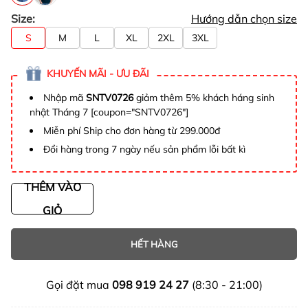
Size:
Hướng dẫn chọn size
S
M
L
XL
2XL
3XL
KHUYẾN MÃI - ƯU ĐÃI
Nhập mã
SNTV0726
giảm thêm 5% khách háng sinh
nhật Tháng 7 [coupon="SNTV0726"]
Miễn phí Ship cho đơn hàng từ 299.000đ
Đổi hàng trong 7 ngày nếu sản phẩm lỗi bất kì
THÊM VÀO
GIỎ
HẾT HÀNG
Gọi đặt mua
098 919 24 27
(8:30 - 21:00)