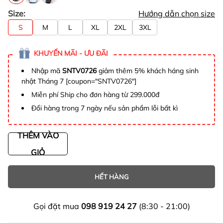
Size:
Hướng dẫn chọn size
S
M
L
XL
2XL
3XL
KHUYẾN MÃI - ƯU ĐÃI
Nhập mã
SNTV0726
giảm thêm 5% khách háng sinh
nhật Tháng 7 [coupon="SNTV0726"]
Miễn phí Ship cho đơn hàng từ 299.000đ
Đổi hàng trong 7 ngày nếu sản phẩm lỗi bất kì
THÊM VÀO
GIỎ
HẾT HÀNG
Gọi đặt mua
098 919 24 27
(8:30 - 21:00)