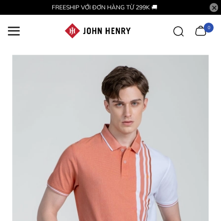
FREESHIP VỚI ĐƠN HÀNG TỪ 299K 🚚
0