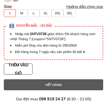
Size:
Hướng dẫn chọn size
S
M
L
XL
2XL
3XL
KHUYẾN MÃI - ƯU ĐÃI
Nhập mã
SNTV0726
giảm thêm 5% khách háng sinh
nhật Tháng 7 [coupon="SNTV0726"]
Miễn phí Ship cho đơn hàng từ 299.000đ
Đổi hàng trong 7 ngày nếu sản phẩm lỗi bất kì
THÊM VÀO
GIỎ
HẾT HÀNG
Gọi đặt mua
098 919 24 27
(8:30 - 21:00)