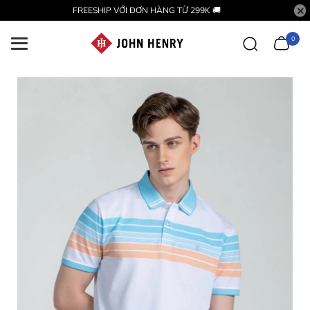
FREESHIP VỚI ĐƠN HÀNG TỪ 299K 🚚
0