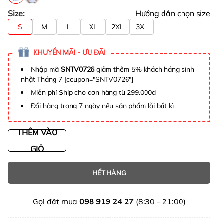
Size:
Hướng dẫn chọn size
S
M
L
XL
2XL
3XL
KHUYẾN MÃI - ƯU ĐÃI
Nhập mã
SNTV0726
giảm thêm 5% khách háng sinh
nhật Tháng 7 [coupon="SNTV0726"]
Miễn phí Ship cho đơn hàng từ 299.000đ
Đổi hàng trong 7 ngày nếu sản phẩm lỗi bất kì
THÊM VÀO
GIỎ
HẾT HÀNG
Gọi đặt mua
098 919 24 27
(8:30 - 21:00)