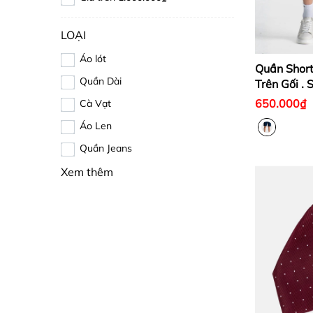
LOẠI
Áo lót
Quần Shor
Quần Dài
Trên Gối .
AKJN
650.000₫
Cà Vạt
Áo Len
Quần Jeans
Xem thêm