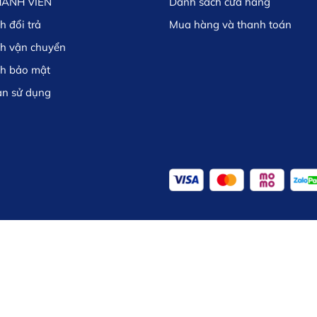
HÀNH VIÊN
Danh sách cửa hàng
h đổi trả
Mua hàng và thanh toán
ch vận chuyển
ch bảo mật
ản sử dụng