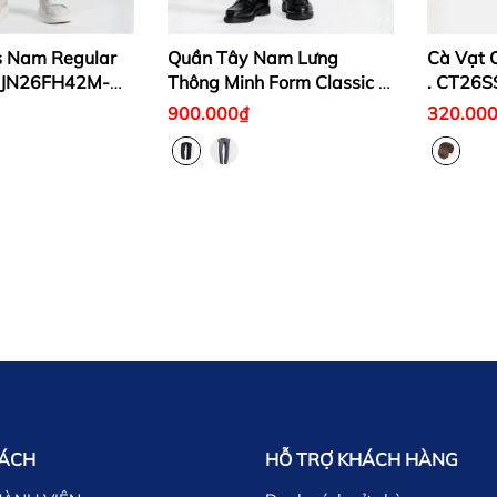
s Nam Regular
Quần Tây Nam Lưng
Cà Vạt 
. JN26FH42M-
Thông Minh Form Classic .
. CT26
DP26SS17T-EPCL
900.000₫
320.00
SÁCH
HỖ TRỢ KHÁCH HÀNG