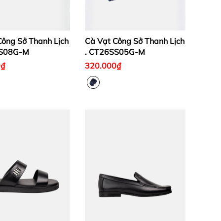
Công Sở Thanh Lịch
Cà Vạt Công Sở Thanh Lịch
SS08G-M
. CT26SS05G-M
0₫
320.000₫