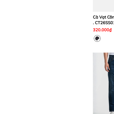
Cà Vạt Côn
. CT26SS0
320.000₫