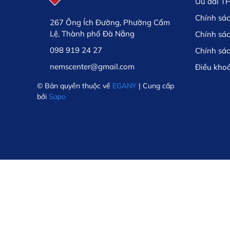
Ưu đãi T
Chính sác
267 Ông Ích Đường, Phường Cẩm
Lệ, Thành phố Đà Nẵng
Chính sá
098 919 24 27
Chính sá
nemscenter@gmail.com
Điều kho
© Bản quyền thuộc về
EGANY
| Cung cấp
bởi
Sapo