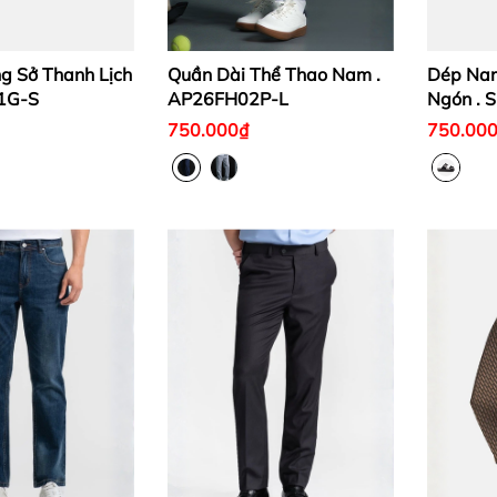
g Sở Thanh Lịch
Quần Dài Thể Thao Nam .
Dép Na
1G-S
AP26FH02P-L
Ngón .
750.000₫
750.00