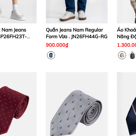
t Nam Jeans
Quần Jeans Nam Regular
Áo Kho
 SP26FH23T-
Form Vừa . JN26FH44G-RG
Năng Độ
PA
900.000₫
1.300.0