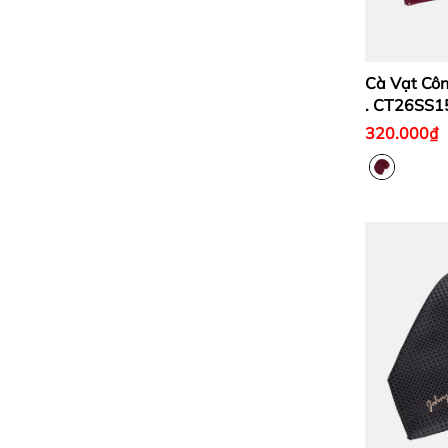
Cà Vạt Côn
. CT26SS
320.000₫