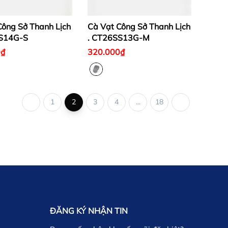
Công Sở Thanh Lịch
Cà Vạt Công Sở Thanh Lịch
SS14G-S
. CT26SS13G-M
0₫
320.000₫
1
2
3
4
...
18
ĐĂNG KÝ NHẬN TIN