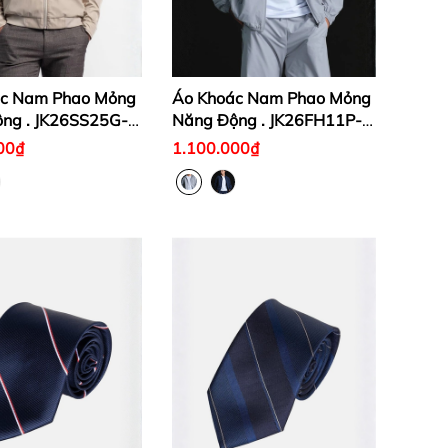
ác Nam Phao Mỏng
Áo Khoác Nam Phao Mỏng
ng . JK26SS25G-
Năng Động . JK26FH11P-
PA
00₫
1.100.000₫