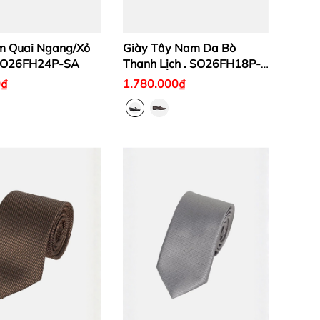
m Quai Ngang/Xỏ
Giày Tây Nam Da Bò
 SO26FH24P-SA
Thanh Lịch . SO26FH18P-
DS
0₫
1.780.000₫