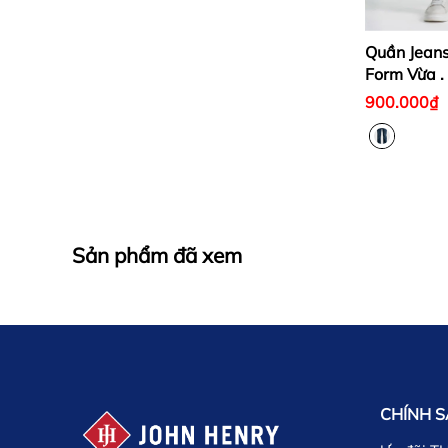
Quần Jean
Form Vừa 
RG
900.000₫
Sản phẩm đã xem
CHÍNH 