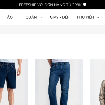
FREESHIP VỚI ĐƠN HÀNG TỪ 299K 🚚
ÁO
QUẦN
GIÀY - DÉP
PHỤ KIỆN