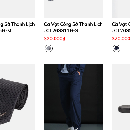
g Sở Thanh Lịch
Cà Vạt Công Sở Thanh Lịch
Cà Vạt 
15G-M
. CT26SS11G-S
. CT26
320.000₫
320.00