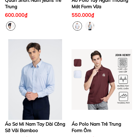
Quần Short Nam Jeans Trẻ
Áo Polo Tay Ngắn Thoáng
Trung
Mát Form Vừa
600.000₫
550.000₫
Áo Sơ Mi Nam Tay Dài Công
Áo Polo Nam Trẻ Trung
Sở Vải Bamboo
Form Ôm