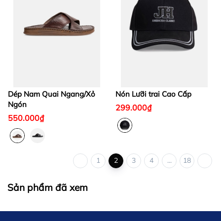
Dép Nam Quai Ngang/Xỏ
Nón Lưỡi trai Cao Cấp
Ngón
299.000₫
550.000₫
1
2
3
4
...
18
Sản phẩm đã xem