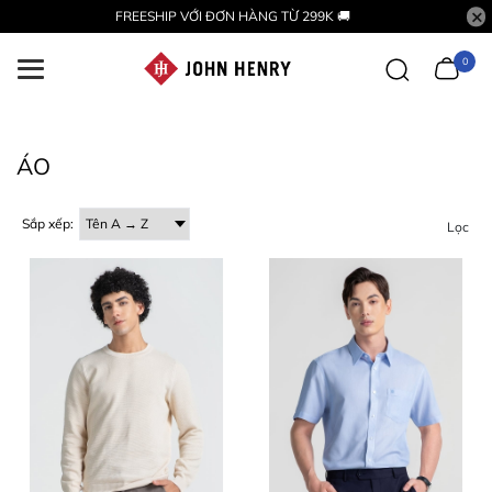
FREESHIP VỚI ĐƠN HÀNG TỪ 299K 🚚
0
ÁO
Sắp xếp:
Lọc